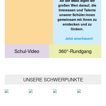
An der MMA legen wir
großen Wert darauf, die
Interessen und Talente
unserer Schüler:innen
gemeinsam mit ihnen zu
entdecken und zu
fördern.
Jetzt anschauen!
Schul-Video
360°-Rundgang
UNSERE SCHWERPUNKTE
Weiterlesen
Weiterlesen
Weiterlesen
Weiterlesen
Unsere
Unsere
Unsere
Bildungs-
An der
Das
Mathematik,
Bildungs-
Module
Begabungsförderung
MINT-
und
Modularen
Entdecken
Informatik,
und