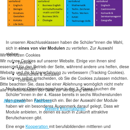
In unseren Abschlussklassen haben die Schüler*innen die Wahl,
sich in
eines von vier Modulen
zu vertiefen. Zur Auswahl
stehen:
Wir benutzen Cookies
Wir nutzen Cookies auf unserer Website. Einige von ihnen sind
Technik
essenziell für den Betrieb der Seite, während andere uns helfen, diese
Wirtschaft
Website und die Nutzererfahrung zu verbessern (Tracking Cookies).
Gesundheit & Soziales
Sie können selbst entscheiden, ob Sie die Cookies zulassen möchten.
Tourismus
Bitte beachten Sie, dass bei einer Ablehnung womöglich nicht mehr
Nach einer Orientierungsphase in der 3. Klasse tauchen die
alle Funktionalitäten der Seite zur Verfügung stehen.
Schüler*innen in der 4. Klasse bereits in sechs Wochenstunden
den gewählten Fachbereich ein. Bei der Auswahl der Module
Akzeptieren
Ablehnen
haben wir ein besonderes Augenmerk darauf gelegt, Dass wir
Weitere Informationen
Module anbieten, in denen es auch in Zukunft attraktive
Berufschancen gibt.
Eine enge
Kooperation
mit berufsbildenden mittleren und