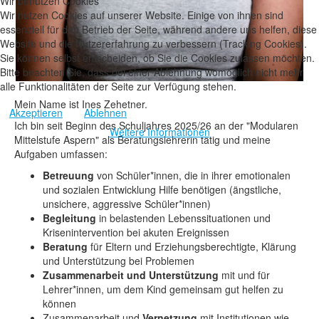
Wir benutzen Cookies
Wir nutzen Cookies auf unserer Website. Einige von ihnen sind
essenziell für den Betrieb der Seite, während andere uns helfen, diese
Website und die Nutzererfahrung zu verbessern (Tracking Cookies).
Sie können selbst entscheiden, ob Sie die Cookies zulassen möchten.
Bitte beachten Sie, dass bei einer Ablehnung womöglich nicht mehr
alle Funktionalitäten der Seite zur Verfügung stehen.
Mein Name ist Ines Zehetner.
Akzeptieren
Ablehnen
Ich bin seit Beginn des Schuljahres 2025/26 an der "Modularen
Weitere Informationen
Mittelstufe Aspern" als Beratungslehrerin tätig und meine
Aufgaben umfassen:
Betreuung
von Schüler*innen, die in ihrer emotionalen
und sozialen Entwicklung Hilfe benötigen (ängstliche,
unsichere, aggressive Schüler*innen)
Begleitung
in belastenden Lebenssituationen und
Krisenintervention bei akuten Ereignissen
Beratung
für Eltern und Erziehungsberechtigte, Klärung
und Unterstützung bei Problemen
Zusammenarbeit und Unterstützung
mit und für
Lehrer*innen, um dem Kind gemeinsam gut helfen zu
können
Zusammenarbeit und
Vernetzung
mit Institutionen wie