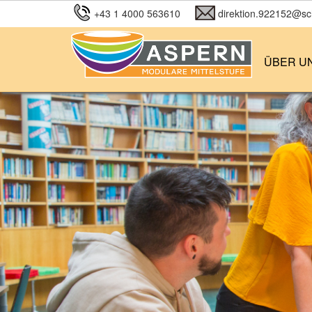
+43 1 4000 563610
direktion.922152@sch
ÜBER U