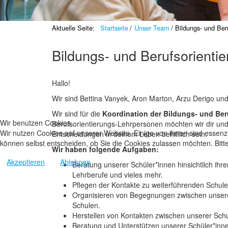
Aktuelle Seite:
Startseite
Unser Team
Bildungs- und Ber
Bildungs- und Berufsorienti
Hallo!
Wir sind Bettina Vanyek, Aron Marton, Arzu Derigo und
Wir sind für die
Koordination der Bildungs- und Ber
Wir benutzen Cookies
Berufsorientierungs-Lehrpersonen möchten wir dir und 
Wir nutzen Cookies auf unserer Website. Einige von ihnen sind essenzi
Entscheidungen in deinem Leben behilflich sein.
können selbst entscheiden, ob Sie die Cookies zulassen möchten. Bitte
Wir haben folgende Aufgaben:
Akzeptieren
Ablehnen
Beratung unserer Schüler*innen hinsichtlich ihr
Lehrberufe und vieles mehr.
Pflegen der Kontakte zu weiterführenden Schule
Organisieren von Begegnungen zwischen unsere
Schulen.
Herstellen von Kontakten zwischen unserer Schu
Beratung und Unterstützen unserer Schüler*inne