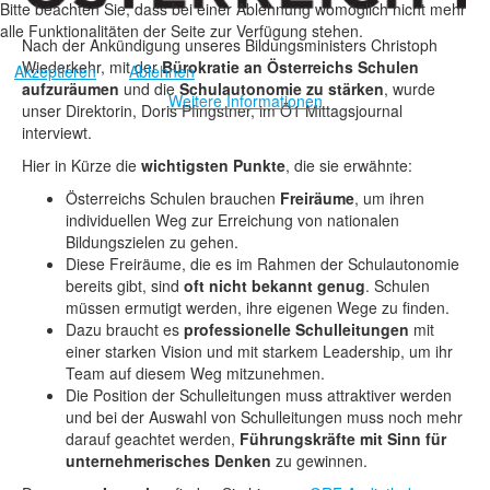
Bitte beachten Sie, dass bei einer Ablehnung womöglich nicht mehr
alle Funktionalitäten der Seite zur Verfügung stehen.
Nach der Ankündigung unseres Bildungsministers Christoph
Wiederkehr, mit der
Bürokratie an Österreichs Schulen
Akzeptieren
Ablehnen
aufzuräumen
und die
Schulautonomie zu stärken
, wurde
Weitere Informationen
unser Direktorin, Doris Pfingstner, im Ö1 Mittagsjournal
interviewt.
Hier in Kürze die
wichtigsten Punkte
, die sie erwähnte:
Österreichs Schulen brauchen
Freiräume
, um ihren
individuellen Weg zur Erreichung von nationalen
Bildungszielen zu gehen.
Diese Freiräume, die es im Rahmen der Schulautonomie
bereits gibt, sind
oft nicht bekannt genug
. Schulen
müssen ermutigt werden, ihre eigenen Wege zu finden.
Dazu braucht es
professionelle Schulleitungen
mit
einer starken Vision und mit starkem Leadership, um ihr
Team auf diesem Weg mitzunehmen.
Die Position der Schulleitungen muss attraktiver werden
und bei der Auswahl von Schulleitungen muss noch mehr
darauf geachtet werden,
Führungskräfte mit Sinn für
unternehmerisches Denken
zu gewinnen.