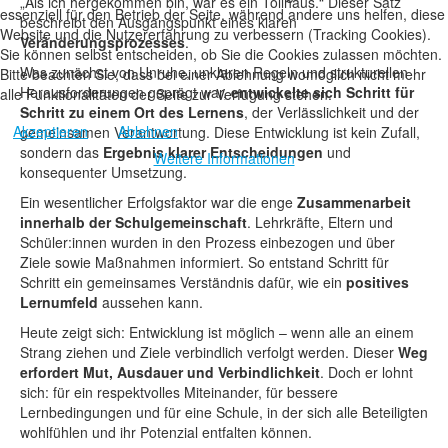
„Als ich hergekommen bin, war es ein Tollhaus.“ Dieser Satz
essenziell für den Betrieb der Seite, während andere uns helfen, diese
beschreibt den Ausgangspunkt eines klaren
Website und die Nutzererfahrung zu verbessern (Tracking Cookies).
Veränderungsprozesses
.
Sie können selbst entscheiden, ob Sie die Cookies zulassen möchten.
Was zunächst von Unruhe, unklaren Regeln und strukturellen
Bitte beachten Sie, dass bei einer Ablehnung womöglich nicht mehr
Herausforderungen geprägt war,
entwickelte sich Schritt für
alle Funktionalitäten der Seite zur Verfügung stehen.
Schritt zu einem Ort des Lernens
, der Verlässlichkeit und der
Akzeptieren
Ablehnen
gemeinsamen Verantwortung. Diese Entwicklung ist kein Zufall,
sondern das
Ergebnis klarer Entscheidungen
und
Weitere Informationen
konsequenter Umsetzung.
Ein wesentlicher Erfolgsfaktor war die enge
Zusammenarbeit
innerhalb der Schulgemeinschaft
. Lehrkräfte, Eltern und
Schüler:innen wurden in den Prozess einbezogen und über
Ziele sowie Maßnahmen informiert. So entstand Schritt für
Schritt ein gemeinsames Verständnis dafür, wie ein
positives
Lernumfeld
aussehen kann.
Heute zeigt sich: Entwicklung ist möglich – wenn alle an einem
Strang ziehen und Ziele verbindlich verfolgt werden. Dieser
Weg
erfordert Mut, Ausdauer und Verbindlichkeit
. Doch er lohnt
sich: für ein respektvolles Miteinander, für bessere
Lernbedingungen und für eine Schule, in der sich alle Beteiligten
wohlfühlen und ihr Potenzial entfalten können.